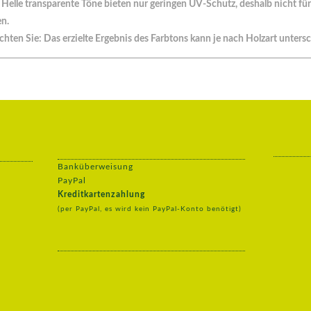
Helle transparente Töne bieten nur geringen UV-Schutz, deshalb nicht für
n.
chten Sie: Das erzielte Ergebnis des Farbtons kann je nach Holzart untersc
Banküberweisung
PayPal
Kreditkartenzahlung
(per PayPal, es wird kein PayPal-Konto benötigt)