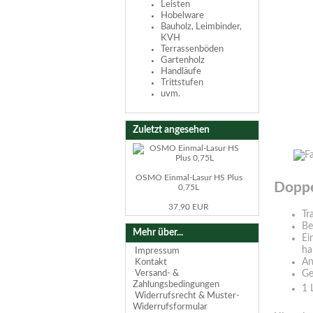
Leisten
Hobelware
Bauholz, Leimbinder,
KVH
Terrassenböden
Gartenholz
Handläufe
Trittstufen
uvm.
Zuletzt angesehen
OSMO Einmal-Lasur HS Plus
Doppe
0,75L
37,90 EUR
Tr
Be
Mehr über...
Ei
ha
Impressum
An
Kontakt
Ge
Versand- &
Zahlungsbedingungen
1 
Widerrufsrecht & Muster-
Widerrufsformular