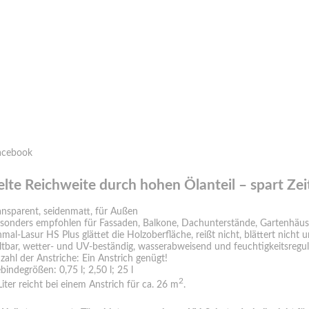
lte Reichweite durch hohen Ölanteil – spart Zei
ansparent, seidenmatt, für Außen
sonders empfohlen für Fassaden, Balkone, Dachunterstände, Gartenhäuse
nmal-Lasur HS Plus glättet die Holzoberfläche, reißt nicht, blättert nicht 
ltbar, wetter- und UV-beständig, wasserabweisend und feuchtigkeitsreguli
zahl der Anstriche: Ein Anstrich genügt!
bindegrößen: 0,75 l; 2,50 l; 25 l
2
Liter reicht bei einem Anstrich für ca. 26 m
.