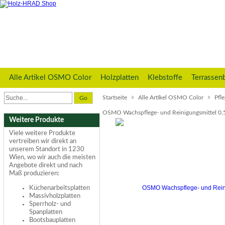
Alle Artikel OSMO Color
Holzplatten
Klebstoffe
Terrassen
»
»
Startseite
Alle Artikel OSMO Color
Pfl
Go
OSMO Wachspflege- und Reinigungsmittel 0,
Weitere Produkte
Viele weitere Produkte
vertreiben wir direkt an
unserem Standort in 1230
Wien, wo wir auch die meisten
Angebote direkt und nach
Maß produzieren:
Küchenarbeitsplatten
Massivholzplatten
Sperrholz- und
Spanplatten
Bootsbauplatten