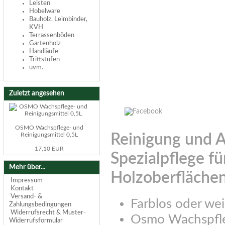
Leisten
Hobelware
Bauholz, Leimbinder,
KVH
Terrassenböden
Gartenholz
Handläufe
Trittstufen
uvm.
Zuletzt angesehen
OSMO Wachspflege- und
Reinigungsmittel 0,5L
Reinigung und A
17,10 EUR
Spezialpflege f
Mehr über...
Holzoberflächen
Impressum
Kontakt
Versand- &
Farblos oder we
Zahlungsbedingungen
Widerrufsrecht & Muster-
Osmo Wachspfleg
Widerrufsformular