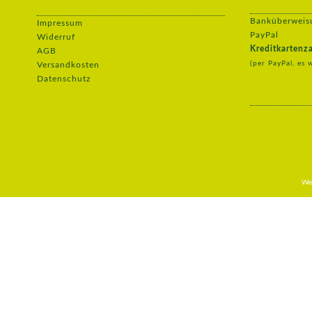
Banküberweis
Impressum
PayPal
Widerruf
Kreditkartenz
AGB
(per PayPal, es 
Versandkosten
Datenschutz
Web