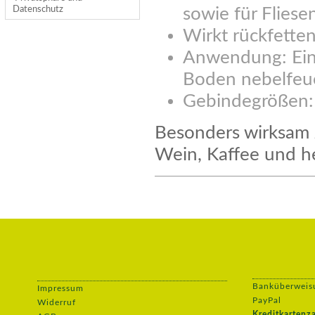
sowie für Fliese
Datenschutz
Wirkt rückfette
Anwendung: Ein
Boden nebelfeu
Gebindegrößen: 1 
Besonders wirksam z
Wein, Kaffee und h
Banküberweis
Impressum
PayPal
Widerruf
Kreditkartenz