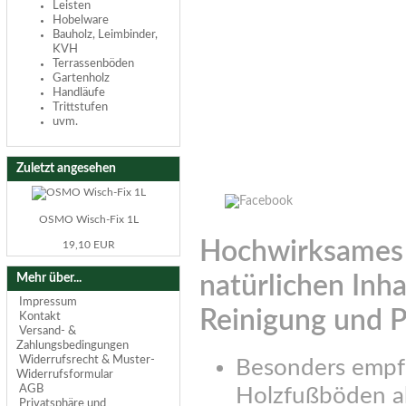
Leisten
Hobelware
Bauholz, Leimbinder,
KVH
Terrassenböden
Gartenholz
Handläufe
Trittstufen
uvm.
Zuletzt angesehen
OSMO Wisch-Fix 1L
Hochwirksames 
19,10 EUR
Mehr über...
natürlichen Inh
Impressum
Reinigung und P
Kontakt
Versand- &
Zahlungsbedingungen
Widerrufsrecht & Muster-
Besonders empf
Widerrufsformular
AGB
Holzfußböden ab
Privatsphäre und