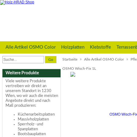
Alle Artikel OSMO Color
Holzplatten
Klebstoffe
Terrassen
»
»
Startseite
Alle Artikel OSMO Color
Pfl
Go
OSMO Wisch-Fix 1L
Weitere Produkte
Viele weitere Produkte
vertreiben wir direkt an
unserem Standort in 1230
Wien, wo wir auch die meisten
Angebote direkt und nach
Maß produzieren:
Küchenarbeitsplatten
Massivholzplatten
Sperrholz- und
Spanplatten
Bootsbauplatten