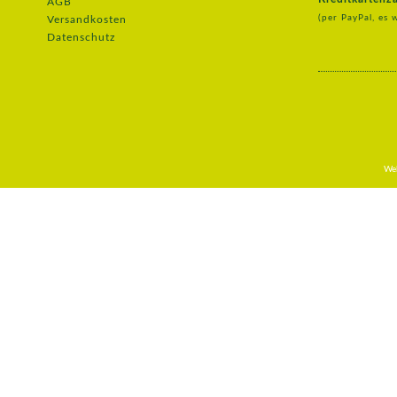
AGB
(per PayPal, es 
Versandkosten
Datenschutz
Web